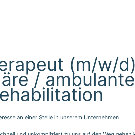
erapeut (m/w/d
näre / ambulante
ehabilitation
teresse an einer Stelle in unserem Unternehmen.
hnell und unkompliziert zu uns auf den Weg gehen k