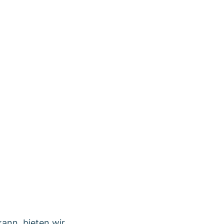
)
ann, bieten wir