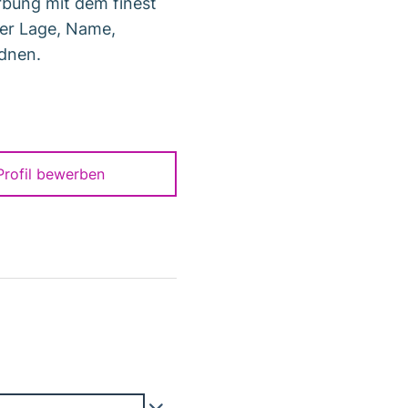
rbung mit dem finest
der Lage, Name,
dnen.
-Profil bewerben