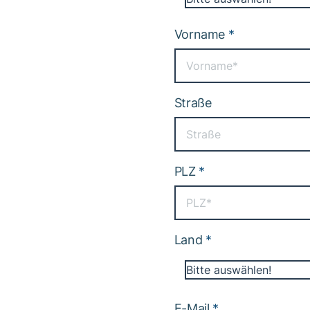
Vorname
*
Straße
PLZ
*
Land
*
Bitte auswählen!
E-Mail
*